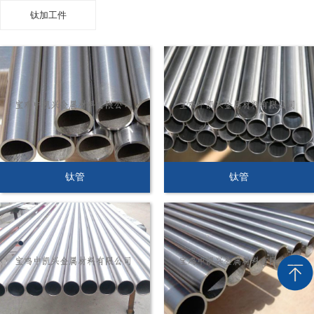
钛加工件
钛管
钛管