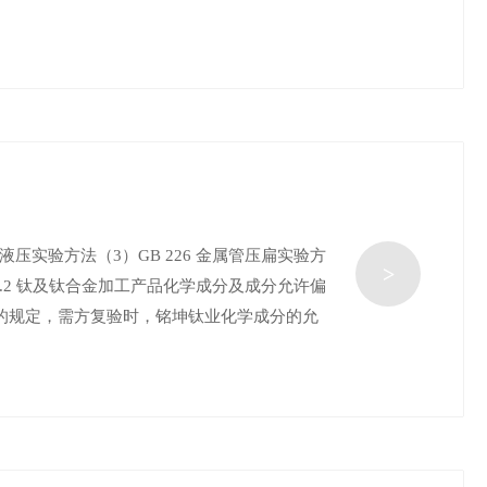
属管液压实验方法（3）GB 226 金属管压扁实验方
>
3620.2 钛及钛合金加工产品化学成分及成分允许偏
0.1的规定，需方复验时，铭坤钛业化学成分的允