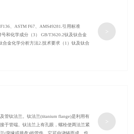
 F136、ASTM F67、AMS49281.引用标准
>
金牌号和化学成分（3） GB/T3620.2钛及钛合金
及钛合金化学分析方法2.技术要求（1）钛及钛合
。钛法兰(titanium flange)是利用有
>
连接于管端。钛法兰上有孔眼，螺栓使两法兰紧
s)指带有法兰(突缘或接盘)的管件。它可由浇铸而成，也