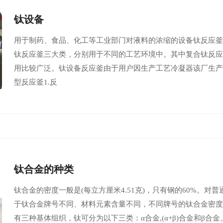
钛设备
用于制药、食品、化工等工业部门对液料的浓缩的设备钛反应
钛反应釜三大类，分别用于不同的工艺环境中。其中复合钛反
用比较广泛。钛设备反应釜由于用户因生产工艺冷凝器该厂生
型反应釜1.反
钛合金的种类
钛合金的密度一般是(每立方厘米4.51克)，只有钢的60%。对普通
于钛合金牌号不同、材料元素含量不同，不同牌号的钛合金密度
有三种基体组织，钛可分为以下三类：α合金,(α+β)合金和β合金