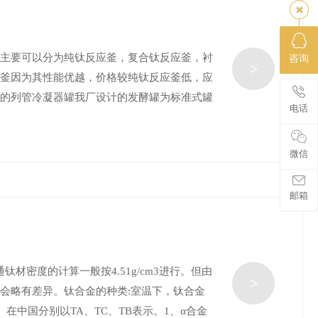
釜主要可以分为纯钛反应釜，复合钛反应釜，衬
咨询
>
应釜因为其性能优越，价格较纯钛反应釜低，应
产的列管冷凝器罐我厂设计的发酵罐为标准式罐
电话
微信
邮箱
钛材密度的计算一般按4.51g/cm3进行。但由
>
会略有差异。钛合金的种类:室温下，钛合金
。在中国分别以TA、TC、TB表示。1、α合金